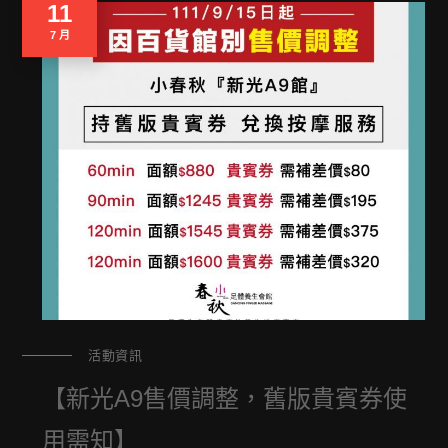
11
7 月
活動資訊
【新光A9售價調整，舊版貴賓券使
用需知】