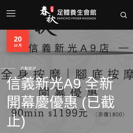
20
10 月
活動資訊
信義新光A9 全新
開幕慶優惠 (已截
止)